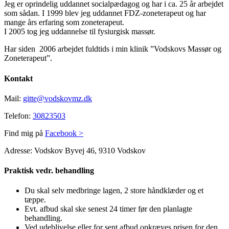
Jeg er oprindelig uddannet socialpædagog og har i ca. 25 år arbejdet
som sådan. I 1999 blev jeg uddannet FDZ-zoneterapeut og har
mange års erfaring som zoneterapeut.
I 2005 tog jeg uddannelse til fysiurgisk massør.
Har siden 2006 arbejdet fuldtids i min klinik ”Vodskovs Massør og
Zoneterapeut”.
Kontakt
Mail:
gitte@vodskovmz.dk
Telefon:
30823503
Find mig på
Facebook >
Adresse: Vodskov Byvej 46, 9310 Vodskov
Praktisk vedr. behandling
Du skal selv medbringe lagen, 2 store håndklæder og et
tæppe.
Evt. afbud skal ske senest 24 timer før den planlagte
behandling.
Ved udeblivelse eller for sent afbud opkræves prisen for den