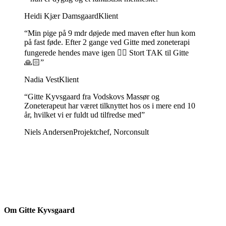
Heidi Kjær Damsgaard
Klient
“
Min pige på 9 mdr døjede med maven efter hun kom
på fast føde. Efter 2 gange ved Gitte med zoneterapi
fungerede hendes mave igen 👍🏻 Stort TAK til Gitte
🙏🏻
”
Nadia Vest
Klient
“
Gitte Kyvsgaard fra Vodskovs Massør og
Zoneterapeut har været tilknyttet hos os i mere end 10
år, hvilket vi er fuldt ud tilfredse med
”
Niels Andersen
Projektchef, Norconsult
Om Gitte Kyvsgaard