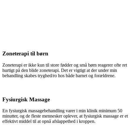
Zoneterapi
Zoneterapien bygger på en helhedsopfattelse af menneskets krop og
psyke og benyttes både til at styrke den generelle sundhedstilstand
og til at behandle kroppens ubalancer.
Se mere
Zoneterapi til børn
Zoneterapi er ikke kun til store fødder og små børn reagerer ofte ret
hurtigt på den blide zoneterapi. Det er vigtigt at der under min
behandling skabes tryghed/ro hos både barnet og forældrene.
Se mere
Fysiurgisk Massage
En fysiurgisk massagebehandling varer i min klinik minimum 50
minutter, og de fleste mennesker oplever, at fysiurgisk massage er et
effektivt middel til at opnå afslappethed i kroppen.